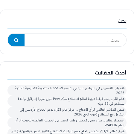
بحث
أحدث المقالات
فتح باب التسجيل في البرنامج الميداني التاسع لاستكشاف التجربة التعليمية الكندية
2026
عالم الآراء ينشر قراءة عربية لنتائج استطلاع مركز Pew حول صورة إسرائيل والثقة
بنتنياهو في 36 دولة
ضمن المؤشر العالمي لرأي الحجاج ….مركز عالم الآراء يدعو الحجاج الأردنيين إلى
التفاعل مع استطلاع تجربة الحج 2026
استمرار عطاء د. سارة يحيى كممثلة وطنية لمصر في الجمعية العالمية لبحوث الرأي
العام WAPOR
فريق “عالم الآراء” يستكمل بنجاح جمع البيانات لاستطلاع التنبؤ بنقص فيتامين (د) لدى