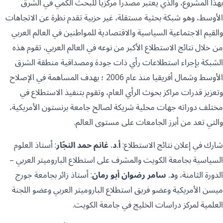
بهذا المشروع، والذي يعتبر مصدراً مركزياً للبحث الكمي في الشرق
الأوسط، وهو شبكة بحثية مستقلة، غير حزبية تقدم نظرة عن الاتجاهات
والقيم الاجتماعية السياسية والاقتصادية للمواطنين في العالم العربي
من خلال نتائج الاستطلاع الأكبر من نوعه في العالم العربي، تقوم هذه
الشبكة بإجراء استطلاعات رأي ذات جودة ومصداقية منطقة الشرق
الأوسط وشمال أفريقيا منذ عام 2006 ؛ بهدف المساهمة في الإصلاح
وتعزيز قدرات مراكز بحوث الرأي العام، وتقوم بتنفيذ الاستطلاع في
مختلف دوراته جهات محلية شريكة لصالح جامعة برنستون الأمريكية،
والتي تعد من أبرز الجامعات على مستوى العالم.
شارك في إعلان نتائج الاستطلاع:
أ.د. غانم حمد النجّار
: أستاذ العلوم
السياسية بجامعة الكويت والمشرف على استطلاع الباروميتر العربي –
الدورة الثامنة، و
د. سامر رضوان أبو رمان
: أستاذ زائر بجامعة جورج
ميسن الأمريكية وعضو فريق استطلاع الباروميتر العربي وعضو اللجنة
العلمية لمركز دراسات الخليج في جامعة الكويت.