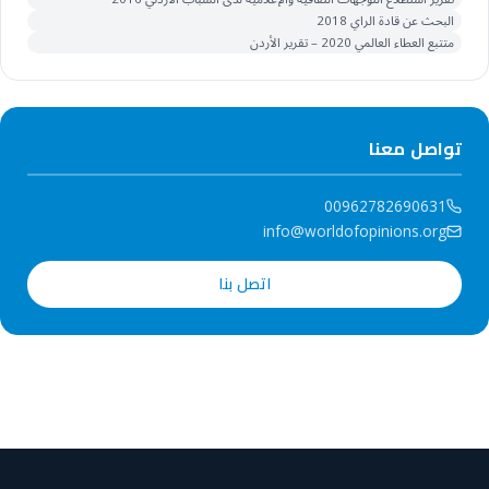
البحث عن قادة الراي 2018
متتبع العطاء العالمي 2020 – تقرير الأردن
تواصل معنا
00962782690631
info@worldofopinions.org
اتصل بنا