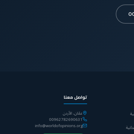
0
تواصل معنا
عمّان، الأردن
ة
00962782690631
info@worldofopinions.org
انية