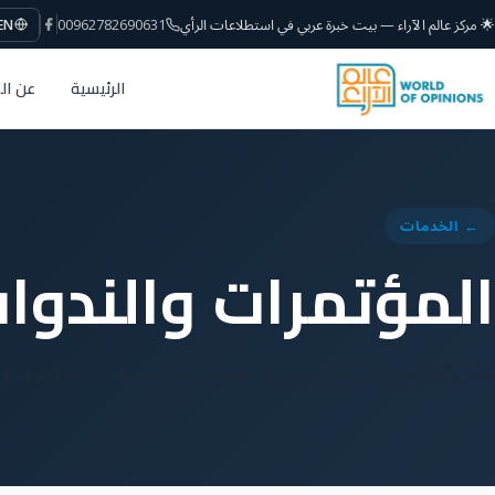
🌟 مركز عالم الآراء — بيت خبرة عربي في استطلاعات الرأي
00962782690631
EN
الرئيسية
عن ال
← الخدمات
المؤتمرات والندوا
نُنظّم ونُشارك في مؤتمرات وندوات علمية دولية ومحلية في مجالات الرأي