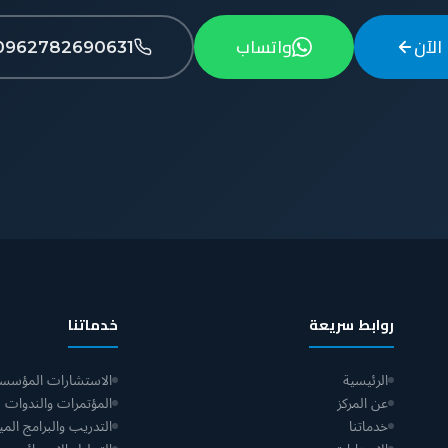
الآن
واتساب
0962782690631
روابط سريعة
خدماتنا
الرئيسية
الاستشارات المؤسسي
عن المركز
المؤتمرات والندوات
خدماتنا
التدريب والبرامج الميد