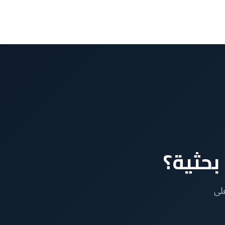
بحثية؟
لى