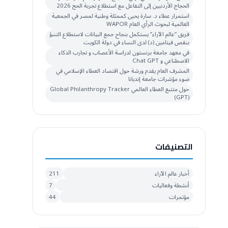
الحجاج الأردنيين إلى التفاعل مع استطلاع تجربة الحج 2026
استمرار عطاء د. سارة يحيى كممثلة وطنية لمصر في الجمعية
العالمية لبحوث الرأي العام WAPOR
فريق “عالم الآراء” يستكمل بنجاح جمع البيانات لاستطلاع التنبؤ
بنقص فيتامين (د) لدى النساء في دولة الكويت
في معهد جامعة برنستون لدراسة الأعصاب و تجارب الذكاء
الاصطناعي و Chat GPT
المشرف العام يقدم ورشة حول اقتصاد العطاء الإسلامي في
ضوء مؤشرات جامعة إنديانا
حول متتبع العطاء العالمي Global Philanthropy Tracker
(GPT)
التصنيفات
أخبار عالم الآراء
211
أنشطة وفعاليات
7
مؤتمرات
44