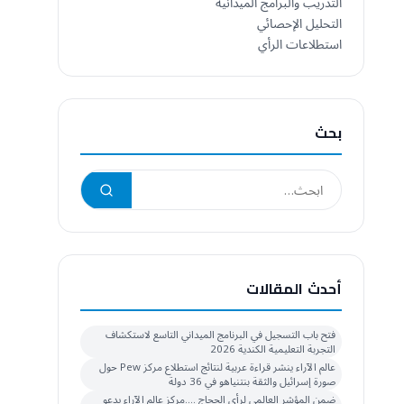
التدريب والبرامج الميدانية
التحليل الإحصائي
استطلاعات الرأي
بحث
أحدث المقالات
فتح باب التسجيل في البرنامج الميداني التاسع لاستكشاف
التجربة التعليمية الكندية 2026
عالم الآراء ينشر قراءة عربية لنتائج استطلاع مركز Pew حول
صورة إسرائيل والثقة بنتنياهو في 36 دولة
ضمن المؤشر العالمي لرأي الحجاج ….مركز عالم الآراء يدعو