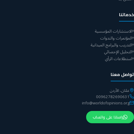
خدماتنا
الاستشارات المؤسسية
المؤتمرات والندوات
التدريب والبرامج الميدانية
التحليل الإحصائي
استطلاعات الرأي
تواصل معنا
عمّان، الأردن
00962782690631
info@worldofopinions.org
راسلنا على واتساب