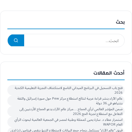
بحث
أحدث المقالات
فتح باب التسجيل في البرنامج الميداني التاسع لاستكشاف التجربة التعليمية الكندية
2026
عالم الآراء ينشر قراءة عربية لنتائج استطلاع مركز Pew حول صورة إسرائيل والثقة
بنتنياهو في 36 دولة
ضمن المؤشر العالمي لرأي الحجاج ….مركز عالم الآراء يدعو الحجاج الأردنيين إلى
التفاعل مع استطلاع تجربة الحج 2026
استمرار عطاء د. سارة يحيى كممثلة وطنية لمصر في الجمعية العالمية لبحوث الرأي
العام WAPOR
فريق “عالم الآراء” يستكمل بنجاح جمع البيانات لاستطلاع التنبؤ بنقص فيتامين (د) لدى