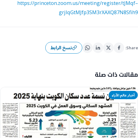
https://princeton.zoom.us/meeting/register/tJMqf–
grjIqGtMJfp3SM3rXAXQ87N8Sfih9
نسخ الرابط
Share:
مقالات ذات صلة
أخبار عالم الآراء