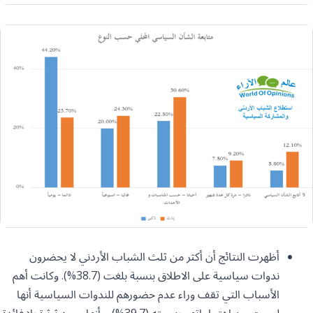
أظهرت النتائج أن أكثر من ثلث الشباب الأردني لا يحضرون
ندوات سياسية على الاطلاق بنسبة بلغت (38.7%). وكانت أهم
الأسباب التي تقف وراء عدم حضورهم للندوات السياسية أنها
ليست من اهتماماتهم بنسبته (39.7%)، وأنها مجرد ثرثرة بلا فائدة