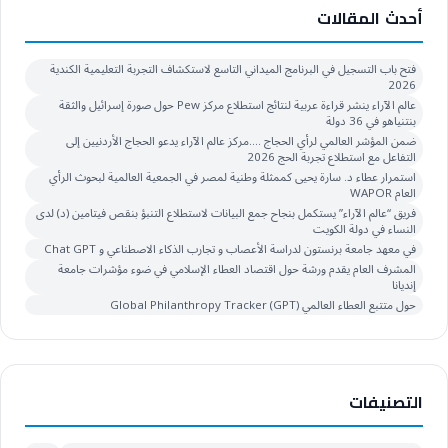
أحدث المقالات
فتح باب التسجيل في البرنامج الميداني التاسع لاستكشاف التجربة التعليمية الكندية
2026
عالم الآراء ينشر قراءة عربية لنتائج استطلاع مركز Pew حول صورة إسرائيل والثقة
بنتنياهو في 36 دولة
ضمن المؤشر العالمي لرأي الحجاج ….مركز عالم الآراء يدعو الحجاج الأردنيين إلى
التفاعل مع استطلاع تجربة الحج 2026
استمرار عطاء د. سارة يحيى كممثلة وطنية لمصر في الجمعية العالمية لبحوث الرأي
العام WAPOR
فريق “عالم الآراء” يستكمل بنجاح جمع البيانات لاستطلاع التنبؤ بنقص فيتامين (د) لدى
النساء في دولة الكويت
في معهد جامعة برنستون لدراسة الأعصاب و تجارب الذكاء الاصطناعي و Chat GPT
المشرف العام يقدم ورشة حول اقتصاد العطاء الإسلامي في ضوء مؤشرات جامعة
إنديانا
حول متتبع العطاء العالمي Global Philanthropy Tracker (GPT)
التصنيفات