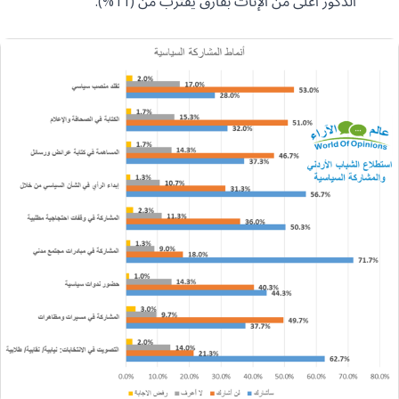
الذكور أعلى من الإناث بفارق يقترب من (11%).