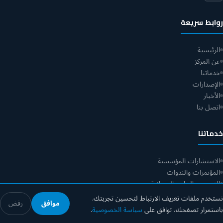
روابط سريعة
الرئيسية
عن المركز
خدماتنا
الإصدارات
الأخبار
اتصل بنا
خدماتنا
الاستشارات المؤسسية
المؤتمرات والندوات
التدريب والبرامج الميدانية
التحليل الإحصائي
نستخدم ملفات تعريف الارتباط لتحسين تجربتك.
موافق
رفض
استطلاعات الرأي
باستمرار تصفحك، توافق على
سياسة الخصوصية
.