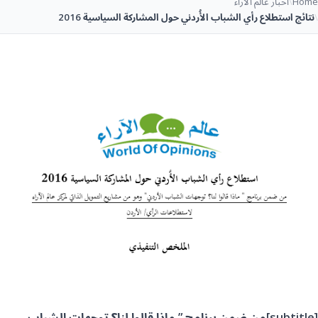
Home
\
أخبار عالم الآراء
\
نتائج استطلاع رأي الشباب الأُردني حول المشاركة السياسية 2016
[subtitle]من ضمن برنامج ” ماذا قالوا لنا؟ توجهات الشباب