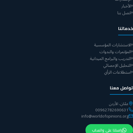
الأخبار
اتصل بنا
خدماتنا
الاستشارات المؤسسية
المؤتمرات والندوات
التدريب والبرامج الميدانية
التحليل الإحصائي
استطلاعات الرأي
تواصل معنا
عمّان، الأردن
00962782690631
info@worldofopinions.org
راسلنا على واتساب