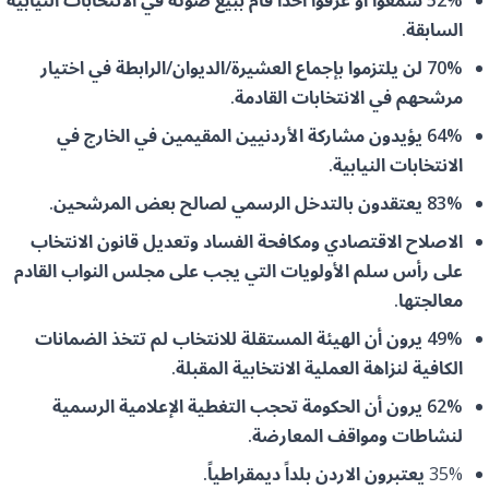
52% سمعوا أو عرفوا احداً قام ببيع صوته في الانتخابات النيابية
السابقة.
70% لن يلتزموا بإجماع العشيرة/الديوان/الرابطة في اختيار
مرشحهم في الانتخابات القادمة.
64% يؤيدون مشاركة الأردنيين المقيمين في الخارج في
الانتخابات النيابية.
83% يعتقدون بالتدخل الرسمي لصالح بعض المرشحين.
الاصلاح الاقتصادي ومكافحة الفساد وتعديل قانون الانتخاب
على رأس سلم الأولويات التي يجب على مجلس النواب القادم
معالجتها.
49% يرون أن الهيئة المستقلة للانتخاب لم تتخذ الضمانات
الكافية لنزاهة العملية الانتخابية المقبلة.
62% يرون أن الحكومة تحجب التغطية الإعلامية الرسمية
لنشاطات ومواقف المعارضة.
35%
يعتبرون الاردن بلداً ديمقراطياً.