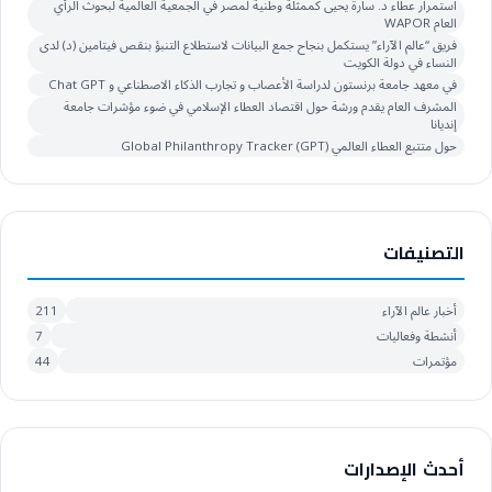
استمرار عطاء د. سارة يحيى كممثلة وطنية لمصر في الجمعية العالمية لبحوث الرأي
العام WAPOR
فريق “عالم الآراء” يستكمل بنجاح جمع البيانات لاستطلاع التنبؤ بنقص فيتامين (د) لدى
النساء في دولة الكويت
في معهد جامعة برنستون لدراسة الأعصاب و تجارب الذكاء الاصطناعي و Chat GPT
المشرف العام يقدم ورشة حول اقتصاد العطاء الإسلامي في ضوء مؤشرات جامعة
إنديانا
حول متتبع العطاء العالمي Global Philanthropy Tracker (GPT)
التصنيفات
أخبار عالم الآراء
211
أنشطة وفعاليات
7
مؤتمرات
44
أحدث الإصدارات