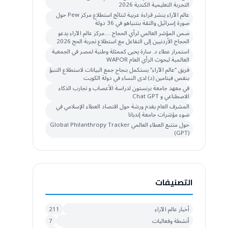
التجربة التعليمية الكندية 2026
عالم الآراء ينشر قراءة عربية لنتائج استطلاع مركز Pew حول
صورة إسرائيل والثقة بنتنياهو في 36 دولة
ضمن المؤشر العالمي لرأي الحجاج ….مركز عالم الآراء يدعو
الحجاج الأردنيين إلى التفاعل مع استطلاع تجربة الحج 2026
استمرار عطاء د. سارة يحيى كممثلة وطنية لمصر في الجمعية
العالمية لبحوث الرأي العام WAPOR
فريق “عالم الآراء” يستكمل بنجاح جمع البيانات لاستطلاع التنبؤ
بنقص فيتامين (د) لدى النساء في دولة الكويت
في معهد جامعة برنستون لدراسة الأعصاب و تجارب الذكاء
الاصطناعي و Chat GPT
المشرف العام يقدم ورشة حول اقتصاد العطاء الإسلامي في
ضوء مؤشرات جامعة إنديانا
حول متتبع العطاء العالمي Global Philanthropy Tracker
(GPT)
التصنيفات
أخبار عالم الآراء
211
أنشطة وفعاليات
7