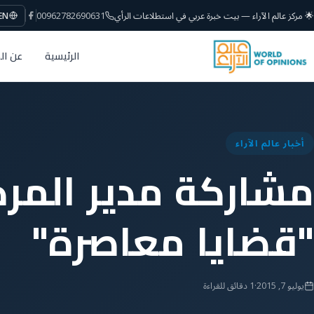
🌟 مركز عالم الآراء — بيت خبرة عربي في استطلاعات الرأي
00962782690631
EN
الرئيسية
عن ال
أخبار عالم الآراء
مشاركة مدير المركز
"قضايا معاصرة"
يوليو 7, 2015
·
1 دقائق للقراءة