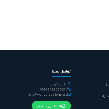
تواصل معنا
عمّان، الأردن
ة
00962782690631
info@worldofopinions.org
انية
راسلنا على واتساب