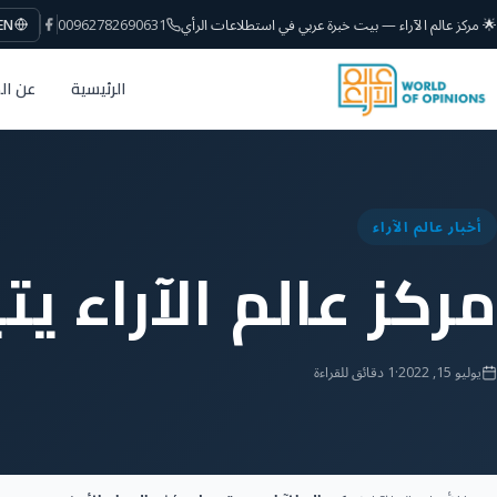
🌟 مركز عالم الآراء — بيت خبرة عربي في استطلاعات الرأي
00962782690631
EN
الرئيسية
عن ال
أخبار عالم الآراء
مركز عالم الآراء ي
يوليو 15, 2022
·
1 دقائق للقراءة