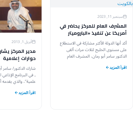
سبتمبر 11, 2023
المشرف العام للمركز يحاضر في
أمريكا عن تنفيذ «الباروميتر
العربي-جامعة برنستون»
أبريل 1, 2013
أكد أنها الدولة الأكثر مشاركة في الاستطلاع
بالكويت
على مستوى الخليج لثلاث مرات ألقى
مدير المركز يشار
الدكتور سامر أبو رمان، المشرف العام
حوارات إعلامية
لمركز…
اقرأ المزيد
شارك الدكتور/ سامر أبو
ـ في البرنامج الإذاعي 
علمية”، والذي يقدمه أ
اقرأ المزيد