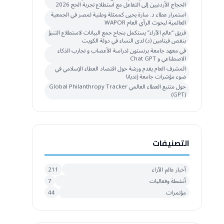
الحجاج الأردنيين إلى التفاعل مع استطلاع تجربة الحج 2026
استمرار عطاء د. سارة يحيى كممثلة وطنية لمصر في الجمعية
العالمية لبحوث الرأي العام WAPOR
فريق “عالم الآراء” يستكمل بنجاح جمع البيانات لاستطلاع التنبؤ
بنقص فيتامين (د) لدى النساء في دولة الكويت
في معهد جامعة برنستون لدراسة الأعصاب و تجارب الذكاء
الاصطناعي و Chat GPT
المشرف العام يقدم ورشة حول اقتصاد العطاء الإسلامي في
ضوء مؤشرات جامعة إنديانا
حول متتبع العطاء العالمي Global Philanthropy Tracker
(GPT)
التصنيفات
أخبار عالم الآراء
211
أنشطة وفعاليات
7
مؤتمرات
44