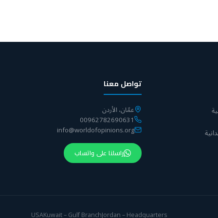
تواصل معنا
عمّان، الأردن
ة
00962782690631
info@worldofopinions.org
انية
راسلنا على واتساب
USA
Kuwait – Gulf Branch
Jordan – Headquarters