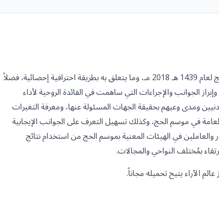
نفذ مركز عالم الآراء هذا المؤشر بهدف معرفة رأي الحجاج حول موسم الحج لعام 1439 هـ 2018 مـ، وما يتعلق به بطريقة احترافية إحصائية، فضلاً
إبراز الجوانب والإجراءات التي ساهمت في الفائدة الروحية لأداء
يين ومدى وعيهم بحقيقة الجهات المسئولة عنها، ومعرفة التغيرات
لعامة في موسم الحج، وكذلك تسهيل التعرف على الجوانب الإيجابية
ر والعاملين في الهيئات المعنية بموسم الحج من استخدام نتائج
رتقاء بمُختلف النواحي والمجالات.
لم الآراء يتيح تحميله مجاناً.