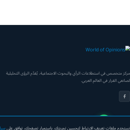
مركز متخصص في استطلاعات الرأي والبحوث الاجتماعية، يُقدّم الرؤى التحليلية
لصانعي القرار في العالم العربي.
© 2026 مركز عالم الآراء. جميع الحقوق محفوظة.
نستخدم ملفات تعريف الارتباط لتحسين تجربتك. باستمرار تصفحك، توافق على
سيا