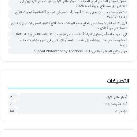
ضمن المؤشر العالمي لرأي الحجاج ….مركز عالم الآراء يدعو الحجاج الأردنيين إلى
التفاعل مع استطلاع تجربة الحج 2026
استمرار عطاء د. سارة يحيى كممثلة وطنية لمصر في الجمعية العالمية لبحوث الرأي
العام WAPOR
فريق “عالم الآراء” يستكمل بنجاح جمع البيانات لاستطلاع التنبؤ بنقص فيتامين (د) لدى
النساء في دولة الكويت
في معهد جامعة برنستون لدراسة الأعصاب و تجارب الذكاء الاصطناعي و Chat GPT
المشرف العام يقدم ورشة حول اقتصاد العطاء الإسلامي في ضوء مؤشرات جامعة
إنديانا
حول متتبع العطاء العالمي Global Philanthropy Tracker (GPT)
التصنيفات
أخبار عالم الآراء
211
أنشطة وفعاليات
7
مؤتمرات
44