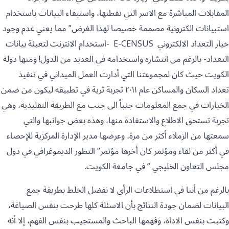
المقابلات المباشرة مع الاسر التي تقطنها، واستيفاء البيانات باستخدام
استبيانات الكترونية مصممة خصيصا لهذا الغرض” مما يعني عدم وجود
خيار التعداد الالكتروني E-CENSUS -استخدام الانترنت لتعبئة بيانات
التعداد- بالرغم من انتشاره واستخدامه في العديد من الدول! ومنها دولة
الكويت حيث كان لمجموعتنا التي أدارت العمل الميداني في تنفيذ
تعداد السكان والمساكن عام ٢٠١١ تجربة ثرية في تطبيقه ليكون من ضمن
الخيارات في جمع المعلومات جنباً الى جنب مع الطريقة التقليدية، وهي
تجربة تستحق الاطلاع والاستفادة منها، وهذه بعض جوانبها والتي
سمعتها من الزملاء أكثر من مرة، وعرضها مدير الإدارة المركزية للإحصاء
في أكثر من لقاء ومؤتمر كان أخرها مؤتمر” التطور الديموغرافي في دول
مجلس التعاون الخليجي ” في جامعة الكويت.
بالرغم من أننا في استطلاعات الرأي لا نفضل الخلط بطريقة جمع
البيانات لضمان جودة النتائج بأن الاسئلة كلها طرحت بنفس الصياغة،
وكتبت بنفس الاداة، وفهمها الباحث والمستجيب بنفس الفهم، إلا أنه