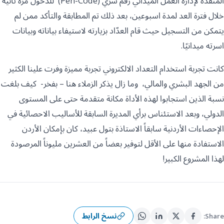
المنفذة لإدارة العمل الميداني رقم سري (Pen-Code) للدخول مرة ثانية
خلال فترة العد لمدة اسبوعين، بعد ذلك تم المطابقة والتأكد ممن لم
يتمكن من التسجيل حيث قام العدّاد بزيارته لاستيفاء بياناته وبيانات
اسرته ميدانيًا.
كانت تجربة استخدام التعداد الالكتروني تجربة مميزة وفرت علينا الكثير
من الجهد البشري والمالي، وما زال يذكر الزملاء هنا – بفخر- كيف بلغت
نسبة الذين استجابوا لهذه الأداة مكانة متقدمة حتى على المستوى
الدولي، وبعد الاستئناس برأي المديرة السابقة للأساليب الاحصائية في
الإحصاءات الأردنية سابقاً الاستاذة بتول عبيد، كان بإمكان الأردن
الاستفادة منها على الأقل لتوفير بعضاً من العشرين مليوناً المرصودة
لهذا المشروع الكبير!
نسخ الرابط
Share: