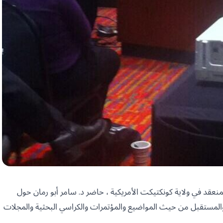
منعقد في ولاية كونكتيكت الأمريكية ، حاضر د. سامر أبو رمان حول
 والمستقبل من حيث المواضيع والمؤتمرات والكراسي البحثية والمجلات