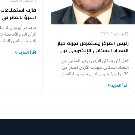
نوفمبر 5, 2024
فازت استطلاعات 
التنبؤ بالفائز في 
الأمريكية!
د. سامر أبو رمان لا 
الرأي العام الأمريكية تار
ديسمبر 2, 2015
ثلاثينيات القرن الما
رئيس المركز يستعرض تجربة خيار
التعداد السكاني الإلكتروني في
اقرأ المزيد
الكويت والأردن
؟هل كان بإمكان الأردن توفير الملايين في
التعداد السكاني شهدت الأردن اعتباراً من
30 نوفمبر/تشرين الثاني بدء مرحلة العمل
الميداني…
اقرأ المزيد