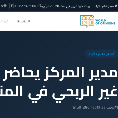
🌟 مركز عالم الآراء — بيت خبرة عربي في استطلاعات الرأي
00962782690631
EN
الرئيسية
عن ال
أخبار عالم الآراء
مدير المركز يحاضر
غير الربحي في المن
نوفمبر 28, 2013
·
1 دقائق للقراءة