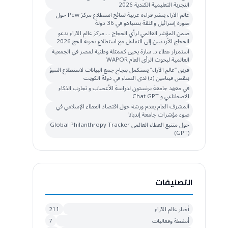
التجربة التعليمية الكندية 2026
عالم الآراء ينشر قراءة عربية لنتائج استطلاع مركز Pew حول
صورة إسرائيل والثقة بنتنياهو في 36 دولة
ضمن المؤشر العالمي لرأي الحجاج ….مركز عالم الآراء يدعو
الحجاج الأردنيين إلى التفاعل مع استطلاع تجربة الحج 2026
استمرار عطاء د. سارة يحيى كممثلة وطنية لمصر في الجمعية
العالمية لبحوث الرأي العام WAPOR
فريق “عالم الآراء” يستكمل بنجاح جمع البيانات لاستطلاع التنبؤ
بنقص فيتامين (د) لدى النساء في دولة الكويت
في معهد جامعة برنستون لدراسة الأعصاب و تجارب الذكاء
الاصطناعي و Chat GPT
المشرف العام يقدم ورشة حول اقتصاد العطاء الإسلامي في
ضوء مؤشرات جامعة إنديانا
حول متتبع العطاء العالمي Global Philanthropy Tracker
(GPT)
التصنيفات
أخبار عالم الآراء
211
أنشطة وفعاليات
7