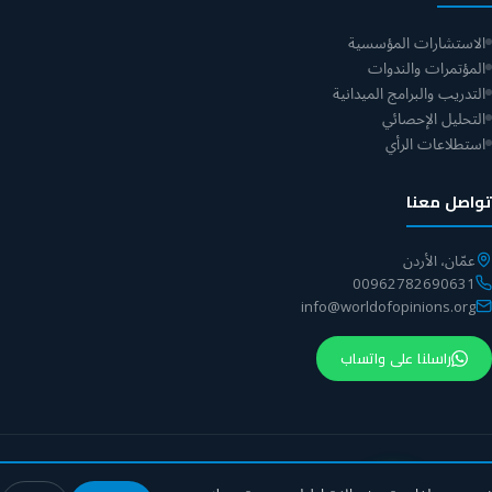
الاستشارات المؤسسية
المؤتمرات والندوات
التدريب والبرامج الميدانية
التحليل الإحصائي
استطلاعات الرأي
تواصل معنا
عمّان، الأردن
00962782690631
info@worldofopinions.org
راسلنا على واتساب
© 2026 مركز عالم الآراء. جميع الحقوق محفوظة.