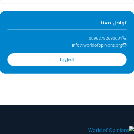
تواصل معنا
00962782690631
info@worldofopinions.org
اتصل بنا