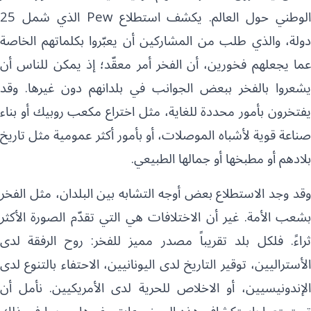
الوطني حول العالم. يكشف استطلاع
Pew
الذي شمل 25
دولة، والذي طلب من المشاركين أن يعبّروا بكلماتهم الخاصة
عما يجعلهم فخورين، أن الفخر أمر معقّد؛ إذ يمكن للناس أن
يشعروا بالفخر ببعض الجوانب في بلدانهم دون غيرها. وقد
يفتخرون بأمور محددة للغاية، مثل اختراع مكعب روبيك أو بناء
صناعة قوية لأشباه الموصلات، أو بأمور أكثر عمومية مثل تاريخ
بلادهم أو مطبخها أو جمالها الطبيعي
.
وقد وجد الاستطلاع بعض أوجه التشابه بين البلدان، مثل الفخر
بشعب الأمة. غير أن الاختلافات هي التي تقدّم الصورة الأكثر
ثراءً. فلكل بلد تقريباً مصدر مميز للفخر: روح الرفقة لدى
الأستراليين، توقير التاريخ لدى اليونانيين، الاحتفاء بالتنوع لدى
الإندونيسيين، أو الاخلاص للحرية لدى الأمريكيين. نأمل أن
تستمتعوا باستكشاف هذه الموضوعات وغيرها — بما في ذلك