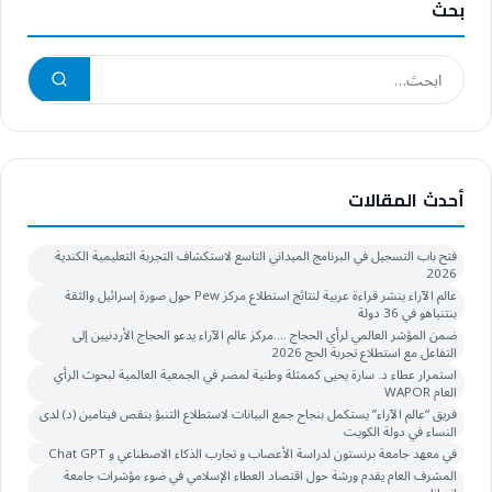
بحث
أحدث المقالات
فتح باب التسجيل في البرنامج الميداني التاسع لاستكشاف التجربة التعليمية الكندية
2026
عالم الآراء ينشر قراءة عربية لنتائج استطلاع مركز Pew حول صورة إسرائيل والثقة
بنتنياهو في 36 دولة
ضمن المؤشر العالمي لرأي الحجاج ….مركز عالم الآراء يدعو الحجاج الأردنيين إلى
التفاعل مع استطلاع تجربة الحج 2026
استمرار عطاء د. سارة يحيى كممثلة وطنية لمصر في الجمعية العالمية لبحوث الرأي
العام WAPOR
فريق “عالم الآراء” يستكمل بنجاح جمع البيانات لاستطلاع التنبؤ بنقص فيتامين (د) لدى
النساء في دولة الكويت
في معهد جامعة برنستون لدراسة الأعصاب و تجارب الذكاء الاصطناعي و Chat GPT
المشرف العام يقدم ورشة حول اقتصاد العطاء الإسلامي في ضوء مؤشرات جامعة