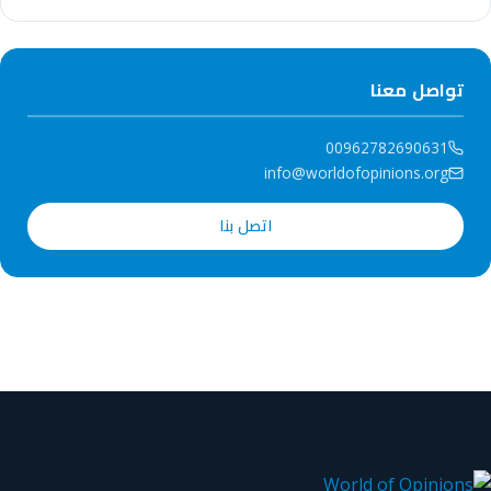
تواصل معنا
00962782690631
info@worldofopinions.org
اتصل بنا