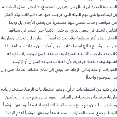
السياقية الحذرة: أن نسأل من يعرفون المجتمع، لا ليحلوا محل البيانات،
بل ليساعدوا على فهم البيئة التي خرجت منها هذه البيانات. وكم أتذكر
من مواقف وجدت نفسي فيها مستغرباً من بعض الأرقام، بل وربما
انتابني الشك في بعض نتائج الباحثين، لكنها حين تُفسر في سياقها
المحلي تبدو أكثر منطقية. وقد يحدث أيضاً أن تقارن في الخفاء، وبطريقة
غير مباشرة، مع نتائج استطلاعات أخرى نُفذت من جهات مختلفة، إذا
كانت قد طرحت الأسئلة نفسها، وبالصياغة نفسها، وبخيارات الإجابة
نفسها. وهذه نقطة جوهرية، لأن اختلاف صياغة السؤال أو ترتيب
الخيارات أو عدد بدائل الإجابة قد يؤدي إلى نتائج مختلفة تماماً، حتى وإن
بدا الموضوع واحداً!
وفي كثير من استطلاعات الرأي، ومنها استطلاعات الرضا، نستخدم عادة
طريقة مبسطة ومنهجية في القياس، تقوم على وضع خيارين إيجابيين
وخيارين سلبيين، ثم جمع نسب الخيارات الإيجابية معاً بوصفها مؤشراً
للرضا، وجمع نسب الخيارات السلبية معاً بوصفها مؤشراً لعدم الرضا.