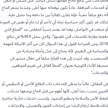
فالخدمات التي يدفع الحاج مقابلها بشكل مباشر، مثل السكن أو النقل
أو الخدمات المرافقة، عادةً تكون توقعاته منها أعلى. وعندما يشعر الحاج
أنه دفع مبلغاً معيناً، فإنه يقارن تلقائياً بين ما دفعه وما حصل عليه.
لذلك، قد يكون أكثر حساسية تجاه أي تأخير أو ازدحام أو نقص في الجودة
أو ضعف في التواصل، وهذا قد يفسر نسبياً انخفاض بند “المبلغ الذي
دفعته مقارنة بالخدمات التي تلقيتها”، والذي سجل 49.8% في نتائج
2018. ومن الصراحة القول إن هذا السؤال كان من أكثر الأسئلة المهمة
والحساسة في التقييم، لأنه يحتاج إلى عدل وأمانة وحيادية من
المستجيب، وقد أشرت إلى هذه الفكرة سابقاً في مقال منشور في
صحيفة الأنباء الكويتية بعنوان “الخطأ القاتل في تقييم الموظفين
والخدمات”.
في المقابل، غالباً ما تحظى الخدمات ذات الطابع الأمني أو التنظيمي أو
الخيري بنسب رضا أعلى، لأنها تُفهم من قبل الحاج بوصفها خدمات
لحفظ الأمن والسلامة وتنظيم الحشود، وليست خدمات تجارية مباشرة.
لذلك نلاحظ ارتفاع الرضا عن إجراءات العبور والتفتيش، والإجراءات