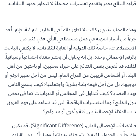
قراءة النتائج بحذر وتقديم تفسيرات محتملة لا تتجاوز حدود البيانات.
وهذه الممارسة، وإن كانت لا تظهر دائماً في التقارير النهائية، فإنها تُعد
جزءاً من أسرار المهنة في عمل مستطلعي الرأي. ففي كثير من
الاستطلاعات، خاصةً تلك الدولية أو العابرة للثقافات، لا يكتفي الباحث
بالرقم الإحصائي وحده، بل إنه يحاول أن يختبر معناه اجتماعياً وسياقياً.
لذلك، قد تُعرض بعض النتائج على خبراء محليين، أو باحثين من أهل
البلد، أو أشخاص قريبين من المزاج العام، ليس من أجل تغيير الرقم أو
توجيهه، بل من أجل فهمه بلغة بشرية واجتماعية: كيف يسمع الناس
بهذه القضايا؟ كيف تُتداول في المجالس أو الديوانيات كما في بعض
دول الخليج؟ وما التفسيرات الواقعية التي قد تساعد على فهم الفروق
ذات الدلالة الإحصائية بين فئة وأخرى أو بلد وآخر؟
فالاختلاف الإحصائي الدال، (Significant Difference)، قد يكون
واضحاً في الجدول، لكنه لا يشرح نفسه دائماً. وهنا يأتي دور القراءة