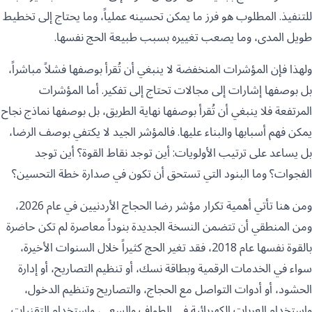
للتنفيذ. المطلوب هو فرز ما يمكن تحسينه عملياً، وما يحتاج إلى تخطيط
طويل المدى، وما يصعب تغييره بسبب طبيعة الحج نفسها.
ولهذا فإن المؤشرات المنخفضة لا ينبغي أن تُقرأ بوصفها فشلاً مباشراً،
بل بوصفها إشارات إلى مجالات تحتاج إلى تفكير. أما المؤشرات
المرتفعة فلا ينبغي أن تُقرأ بوصفها نهاية الطريق، بل بوصفها نماذج نجاح
يمكن فهم أسبابها والبناء عليها. فالمؤشر الجيد لا يكتفي بوصف الرضا،
بل يساعد على ترتيب الأولويات: أين توجد نقاط القوة؟ أين توجد
الفجوات؟ وما البنود التي تستحق أن تكون في صدارة خطة التحسين؟
ومن هنا تأتي أهمية تكرار مؤشر رضا الحجاج الأردنيين في عام 2026،
ومن المنطقي أن تتضمن النسخة الجديدة بنوداً معاصرة لم تكن حاضرة
بالقوة نفسها عام 2018، فقد تغير الحج كثيراً خلال السنوات الأخيرة،
سواء في الخدمات الرقمية وبطاقة نسك، أو تنظيم التصاريح، أو إدارة
الحشود، أو أدوات التواصل مع الحجاج، والتصاريح وتنظيم الدخول،
واستخدام العربات الكهربائية في الطواف والسعي، واستخدام التقنيات