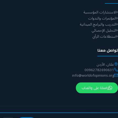
الاستشارات المؤسسية
المؤتمرات والندوات
التدريب والبرامج الميدانية
التحليل الإحصائي
استطلاعات الرأي
تواصل معنا
عمّان، الأردن
00962782690631
info@worldofopinions.org
راسلنا على واتساب
© 2026 مركز عالم الآراء. جميع الحقوق محفوظة.