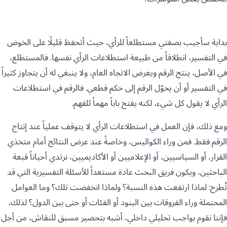
بداية سأجيب بصفتي مستطلعاً للرأي، حيث أتحفظ قليلًا على الخوض
في التفسير، انطلاقاً من طبيعة استطلاعات الرأي نفسها. فالمستطلع،
في الأصل، ينتج الرقم ويعرض الاتجاه العام، ولا ينبغي له أن يتجاوز كثيراً
في التفسير أو أن يحوّل الرقم إلى حكم قطعي. فالرقم في استطلاعات
الرأي لا يقول كل شيء، لكنه يفتح باباً مهماً للفهم.
ومع ذلك، فإن العمل في استطلاعات الرأي لا يتوقف عملياً عند إنتاج
الرقم فقط. فمن وراء الكواليس، وخاصةً عند عرض النتائج أمام متخذي
القرار، أو السياسيين، أو الإعلاميين أو الأكاديميين، نرتدي أحياناً قبعة
الباحثين، ويكون فريق البحث عادة مستعداً للأسئلة التفسيرية التي قد
تُطرح: لماذا ارتفعت هذه النسبة؟ ولماذا انخفضت تلك؟ وما العوامل
المحتملة وراء الفروقات بين البنود أو الفئات أو حتى بين الدول؟ لذلك،
فإننا نقوم بواجب تحليلي داخلي، أشبه بتحضير مسبق للنقاش، من أجل