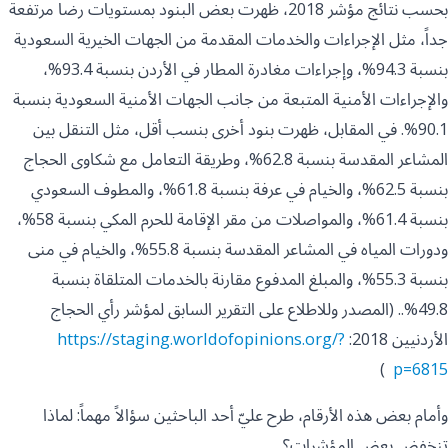
بحسب نتائج مؤشر 2018، ظهرت بعض البنود بمستويات رضا مرتفعة
جداً، مثل الإجراءات والخدمات المقدمة من الجهات الخيرية السعودية
بنسبة 94.3%، وإجراءات مغادرة المطار في الأردن بنسبة 93.4%،
والإجراءات الأمنية المتبعة من جانب الجهات الأمنية السعودية بنسبة
90.1%. في المقابل، ظهرت بنود أخرى بنسب أقل، مثل التنقل بين
المشاعر المقدسة بنسبة 62.8%، وطريقة التعامل مع شكاوى الحجاج
بنسبة 62.5%، والخيام في عرفة بنسبة 61.8%، والمطوف السعودي
بنسبة 61.4%، والمواصلات من مقر الإقامة للحرم المكي بنسبة 58%،
ودورات المياه في المشاعر المقدسة بنسبة 55.8%، والخيام في منى
بنسبة 55.3%، والمبلغ المدفوع مقارنة بالخدمات المتلقاة بنسبة
49.8%.. (المصدر وللاطلاع على التقرير السابق لمؤشر رأي الحجاج
الأردنيين 2018:
https://staging.worldofopinions.org/?
)
p=6815
وأمام بعض هذه الأرقام، طرح عليّ أحد الباحثين سؤالاً مهماً: لماذا
تنخفض بعض المؤشرات؟