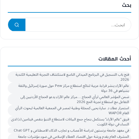
بحث
أحدث المقالات
فتح باب التسجيل في البرنامج الميداني التاسع لاستكشاف التجربة التعليمية الكندية
2026
عالم الآراء ينشر قراءة عربية لنتائج استطلاع مركز Pew حول صورة إسرائيل والثقة
بنتنياهو في 36 دولة
ضمن المؤشر العالمي لرأي الحجاج ….مركز عالم الآراء يدعو الحجاج الأردنيين إلى
التفاعل مع استطلاع تجربة الحج 2026
استمرار عطاء د. سارة يحيى كممثلة وطنية لمصر في الجمعية العالمية لبحوث الرأي
العام WAPOR
فريق “عالم الآراء” يستكمل بنجاح جمع البيانات لاستطلاع التنبؤ بنقص فيتامين (د) لدى
النساء في دولة الكويت
في معهد جامعة برنستون لدراسة الأعصاب و تجارب الذكاء الاصطناعي و Chat GPT
المشرف العام يقدم ورشة حول اقتصاد العطاء الإسلامي في ضوء مؤشرات جامعة