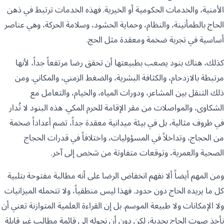
الأمنية، والخدمات الحكومية أو الخيرية. فهذه الخدمات ترتبط في ذهن
الحاج بالطمأنينة، والنظام، وحماية الحشود، وسلامة الحركة، وهي عناصر
أساسية في تجربة ضخمة ومعقدة مثل الحج.
كذلك، هناك بنود يصعب بطبيعتها أن تحقق رضا مرتفعاً جداً، لأنها
مرتبطة بالازدحام، والكثافة البشرية، والضغط الزمني، والمكاني. ومن
ذلك التنقل بين المشاعر، ودورات المياه، والخيام، والتعامل مع
الشكاوى، والمواصلات من مقر الإقامة للحرم المكي. هذه البنود لا تُدار
في ظروف مثالية، بل في بيئة ميدانية معقدة جداً، تضم أعداداً ضخمة
من الحجاج، وتداخلاً في المسؤوليات، واختلافاً في قدرات الحجاج
الصحية والعمرية، وتوقعات متفاوتة من شخص إلى آخر.
ومن المهم أيضاً ألا نفهم انخفاض الرضا على أنه مطالبة مفتوحة بتلبية
كل ما يريده الحاج دون حدود. فهذا ليس منطقياً، ولا تتحمله الميزانيات
ولا الإمكانات ولا طبيعة الموسم. بل إن القراءة العلمية المتوازنة تعني أن
نأخذ صوت الحاج بجدية، لكن دون أن نحوله إلى قائمة مطالب غير قابلة