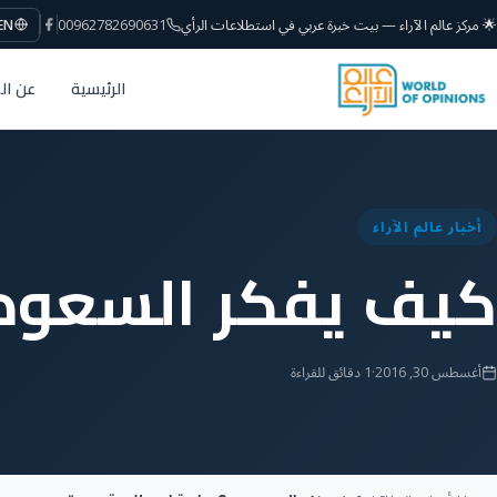
🌟 مركز عالم الآراء — بيت خبرة عربي في استطلاعات الرأي
00962782690631
EN
الرئيسية
عن ال
أخبار عالم الآراء
كيف يفكر السعودي
أغسطس 30, 2016
·
1 دقائق للقراءة