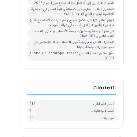
الحجاج الأردنيين إلى التفاعل مع استطلاع تجربة الحج 2026
استمرار عطاء د. سارة يحيى كممثلة وطنية لمصر في الجمعية
العالمية لبحوث الرأي العام WAPOR
فريق “عالم الآراء” يستكمل بنجاح جمع البيانات لاستطلاع التنبؤ
بنقص فيتامين (د) لدى النساء في دولة الكويت
في معهد جامعة برنستون لدراسة الأعصاب و تجارب الذكاء
الاصطناعي و Chat GPT
المشرف العام يقدم ورشة حول اقتصاد العطاء الإسلامي في
ضوء مؤشرات جامعة إنديانا
حول متتبع العطاء العالمي Global Philanthropy Tracker
(GPT)
التصنيفات
أخبار عالم الآراء
211
أنشطة وفعاليات
7
مؤتمرات
44