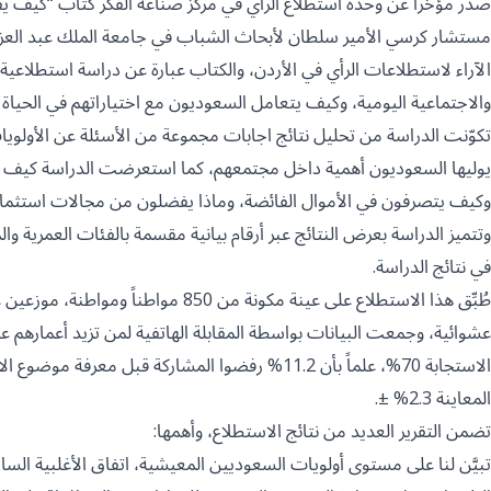
صدر مؤخراً عن وحدة استطلاع الرأي في مركز صناعة الفكر كتاب “كيف يفك
مستشار كرسي الأمير سلطان لأبحاث الشباب في جامعة الملك عبد العزيز وال
الآراء لاستطلاعات الرأي في الأردن، والكتاب عبارة عن دراسة استطلاع
والاجتماعية اليومية، وكيف يتعامل السعوديون مع اختياراتهم في الحياة
تكوّنت الدراسة من تحليل نتائج اجابات مجموعة من الأسئلة عن الأولويا
يوليها السعوديون أهمية داخل مجتمعهم، كما استعرضت الدراسة كيف يق
وكيف يتصرفون في الأموال الفائضة، وماذا يفضلون من مجالات استثمار
وتتميز الدراسة بعرض النتائج عبر أرقام بيانية مقسمة بالفئات العمرية وا
في نتائج الدراسة.
طُبِّق هذا الاستطلاع على عينة مكونة م
المعاينة 2.3% ±.
تضمن التقرير العديد من نتائج الاستطلاع، وأهمها:
تبيَّن لنا على مستوى أولويات السعوديين المعيشية، اتفاق الأغلبية ال