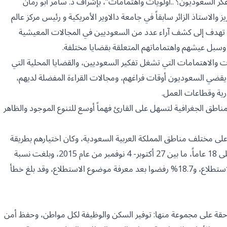
ر السعوديون؟ ..أولويات واهتمامات”، بإشراف د. سامر أبو رمان
استاذ الزائر سابقاً في جامعة دالاوير الأمريكية و رئيس مركز عالم
ية تهدف إلى كشف آراء عدد من السعوديين في المجالات المعيشية
 وسبل عيشهم واهتماماتهم المتعلقة بقضايا مختلفة.
ت والاهتمامات التي تشغل تفكير السعوديين، والقضايا المحلية التي
ضي السعوديون أوقات فراغهم، ومجالات القراءة المفضلة لديهم،
ية وقطاعات العمل.
لمناطق الجغرافية لتسهل على القارئ فهماً أوسع للتنوع الموجود والظاهر
ن 850 مواطناً ومواطنة، موزعين على مختلف مناطق المملكة العربية السعودية، وكان اختيارهم بطريقة
عشوائية، وجمعت البيانات بواسطة المقابلة الهاتفية لمن تزيد أعمارهم على 18 عاماً، ما بين 27 أكتوبر- 4 نوفمبر من عام 2015، وبلغت نسبة
الاستجابة 70%، علماً بأن 11.2% رفضوا المشاركة قبل معرفة موضوع الاستطلاع، و18.7% رفضوا بعد معرفة موضوع الاستطلاع، وقد بلغ خطأ
ساحقة على مجموعة منها: توفير السكن والوظيفة لكل مواطن، وحفظ أمن