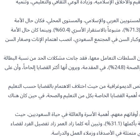
م والأخلاق الإسلامية، وزيادة الوعي الثقافي والتعليمي، وتنمية
لمستويين العربي والإسلامي، والمستوى المحلي، فكان حال الأمة
العربية والإسلامية على رأس أكثر الجوانب التي تشغل تفكير السعوديين (71.3%)، متبوعاً بالاستقرار الأسري (60.4%). وبينما كان حال الأمة
ور وكبار السن في المجتمع السعودي، انصب اهتمام الإناث وصغار السن
 من السلطات التعامل معها، فقد جاءت مشكلات الحد من نسبة البطالة
(56.5%) والفقر (27.7%)، وقضايا الشباب (25.2%)، والتعليم (25.2%)، والصحة (24.8%)، في المقدمة، ويرون أنها أكثر القضايا إلحاحاً، وأن على
ائص الديموغرافية من حيث اختلاف الاهتمام بالقضايا حسب التعليم
ه أهمية القضايا الخاصة بكل من التعليم والصحة، في حين كان هناك
وقاتهم معهم، أهمية الأسرة والعائلة في حياة السعوديين، حيث
فضلت الأغلبية العظمى قضاء أكثر أوقاتهم بصحبة الأسرة (52%)، والعائلة بأكملها (31.1%)، وتبين أنه كلما زاد العمر زاد تفضيل الفرد لقضاء
 متمثلة في الأصدقاء وزملاء العمل والدراسة.