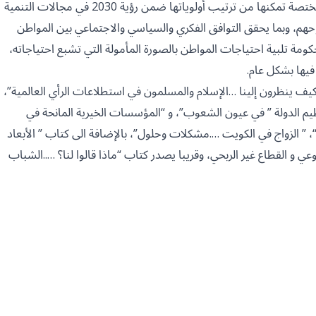
وتنبع أهمية الدراسة من خلال توفير بيانات ومعلومات مهمة للجهات المختصة تمكنها من ترتيب أولوياتها ضمن رؤية 2030 في مجالات التنمية
حهم، وبما يحقق التوافق الفكري والسياسي والاجتماعي بين المواطن
ة تلبية احتياجات المواطن بالصورة المأمولة التي تشبع احتياجاته،
فيها بشكل عام.
كيف ينظرون إلينا …الإسلام والمسلمون في استطلاعات الرأي العالمية”،
ظيم الدولة ” في عيون الشعوب”، و “المؤسسات الخيرية المانحة في
، ” الزواج في الكويت ….مشكلات وحلول”، بالإضافة الى كتاب ” الأبعاد
 و القطاع غير الربحي، وقريبا يصدر كتاب “ماذا قالوا لنا؟ …..الشباب