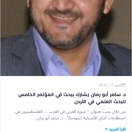
أكتوبر 11, 2012
د. سامر أبو رمان يشارك ببحث في المؤتمر الخامس
للبحث العلمي في الأردن
من خلال بحث بعنوان: ” صورة العربي في الغرب …. الفلسطينيون في
استطلاعات الرأي الأمريكية (نموذجا)”، د. سامر أبو رمان…
اقرأ المزيد