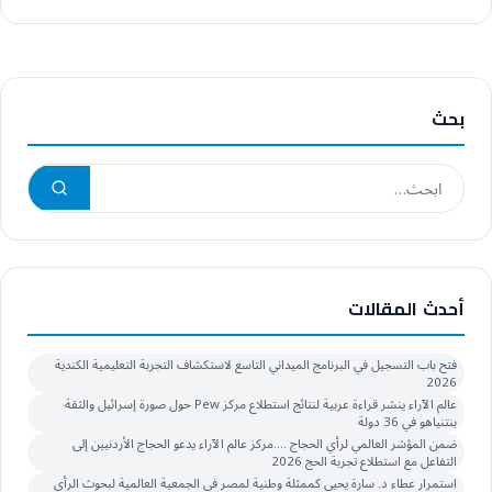
بحث
أحدث المقالات
فتح باب التسجيل في البرنامج الميداني التاسع لاستكشاف التجربة التعليمية الكندية
2026
عالم الآراء ينشر قراءة عربية لنتائج استطلاع مركز Pew حول صورة إسرائيل والثقة
بنتنياهو في 36 دولة
ضمن المؤشر العالمي لرأي الحجاج ….مركز عالم الآراء يدعو الحجاج الأردنيين إلى
التفاعل مع استطلاع تجربة الحج 2026
استمرار عطاء د. سارة يحيى كممثلة وطنية لمصر في الجمعية العالمية لبحوث الرأي