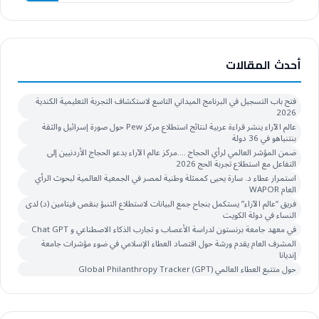
أحدث المقالات
فتح باب التسجيل في البرنامج الميداني التاسع لاستكشاف التجربة التعليمية الكندية
2026
عالم الآراء ينشر قراءة عربية لنتائج استطلاع مركز Pew حول صورة إسرائيل والثقة
بنتنياهو في 36 دولة
ضمن المؤشر العالمي لرأي الحجاج ….مركز عالم الآراء يدعو الحجاج الأردنيين إلى
التفاعل مع استطلاع تجربة الحج 2026
استمرار عطاء د. سارة يحيى كممثلة وطنية لمصر في الجمعية العالمية لبحوث الرأي
العام WAPOR
فريق “عالم الآراء” يستكمل بنجاح جمع البيانات لاستطلاع التنبؤ بنقص فيتامين (د) لدى
النساء في دولة الكويت
في معهد جامعة برنستون لدراسة الأعصاب و تجارب الذكاء الاصطناعي و Chat GPT
المشرف العام يقدم ورشة حول اقتصاد العطاء الإسلامي في ضوء مؤشرات جامعة
إنديانا
حول متتبع العطاء العالمي Global Philanthropy Tracker (GPT)