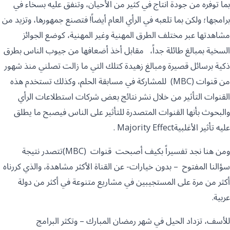
بما توفره من جودة انتاج في كثير من الأحيان، وتنفق عليه بسخاء في
برامجها؛ ولكن بما تلعبه في الرأي العام أيضاً! فتصنع جمهورها، وتزيد من
مشاهدتها عبر مختلف الطرق المهنية وغير المهنية، كوضع الجوائز
السخية بمبالغ طائلة جداً، مقابل أخذ أضعافها من جيوب الناس بطرق
ذكية برسائل قصيرة ومبالغ زهيدة كتلك التي ما زالت تصلني منذ شهور
من قنوات (MBC) للمشاركة في مسابقة الحلم، وكذلك تستخدم هذه
القنوات التأثير من خلال نشر نتائج بعض شركات استطلاعات الرأي
والبحوث بأنها القنوات المتصدرة للتأثير على الناس فيصبح ما يطلق
عليه تأثير الأغلبيةMajority Effect .
ومن هنا نجد تفسيراً بكيف أصبحت قنوات (MBC)تتصدر نتيجة
سؤالنا المفتوح – بدون خيارات- عن القناة الأكثر مشاهدة، والذي كررناه
أكثر من مرة على المستجيبين في مشاريع متنوعة في أكثر من دولة
عربية.
للأسف، تزداد الحيل في شهر رمضان المبارك – وتكثر البرامج