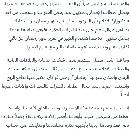
والمسلسلات، و ليس سراً أن الدعايات بشهر رمضان تتضاعف قيمتها،
وتصل لحظات الإفطار بالملايين عند بعض القنوات! وسمعت من أحد
قادة وزارة الاعلام بأن المردود المالي في شهر رمضان من الدعايات
يضاهي طوال العام حتى عند القنوات الحكومية! وفي دراسة ننفذها
بشكل سنوي، نلاحظ الاهتمام الكبير في تقرير شهر رمضان عن باقي
تقارير العام وينتظره صانعو سياسات البرامج بفارغ الصبر!
وما قبل شهر رمضان تستنفر بعض شركات الدعاية والعلاقات العامة
والحملات الاعلامية بمشاريع ودعايات، وكأننا سندخل معركة محددة
الزمان والمكان عنوانها “رمضان”، وحتى لو كان الكثير منها بدافع الربح
واستثمار الفرص بغير مجال الطعام والشراب كالسيارات والأثاث وغيرها
أيضاً!
إننا من يساهم بصناعة هذه الهستيريا، وجلب القلق لأنفسنا، وانجاح
خطط من يسرقون جيوبنا وأوقاتنا بأفضل الأيام بركة ودعاءً وعملاً صالحاً!
نعم، فقد وضعنا أيدينا بأيديهم بكثرة مشاهدتنا ومتابعتنا على حساب