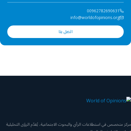
00962782690631
info@worldofopinions.org
اتصل بنا
مركز متخصص في استطلاعات الرأي والبحوث الاجتماعية، يُقدّم الرؤى التحليلية