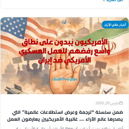
أخبار عالم الآراء
مارس 29, 2026
ضمن سلسلة “ترجمة وعرض استطلاعات عالمية” التي
يصدرها عالم الآراء …. غالبية الأمريكيين يعارضون العمل
العسكري ضد إيران وسط انقسام حزبي حاد
أظهر استطلاع حديث أجراه مركز Pew للأبحاث أن غالبية الأمريكيين لا