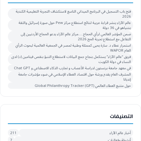
فتح باب التسجيل في البرنامج الميداني التاسع لاستكشاف التجربة التعليمية الكندية
2026
عالم الآراء ينشر قراءة عربية لنتائج استطلاع مركز Pew حول صورة إسرائيل والثقة
بنتنياهو في 36 دولة
ضمن المؤشر العالمي لرأي الحجاج ….مركز عالم الآراء يدعو الحجاج الأردنيين إلى
التفاعل مع استطلاع تجربة الحج 2026
استمرار عطاء د. سارة يحيى كممثلة وطنية لمصر في الجمعية العالمية لبحوث الرأي
العام WAPOR
فريق “عالم الآراء” يستكمل بنجاح جمع البيانات لاستطلاع التنبؤ بنقص فيتامين (د) لدى
النساء في دولة الكويت
في معهد جامعة برنستون لدراسة الأعصاب و تجارب الذكاء الاصطناعي و Chat GPT
المشرف العام يقدم ورشة حول اقتصاد العطاء الإسلامي في ضوء مؤشرات جامعة
إنديانا
حول متتبع العطاء العالمي Global Philanthropy Tracker (GPT)
التصنيفات
أخبار عالم الآراء
211
أنشطة وفعاليات
7