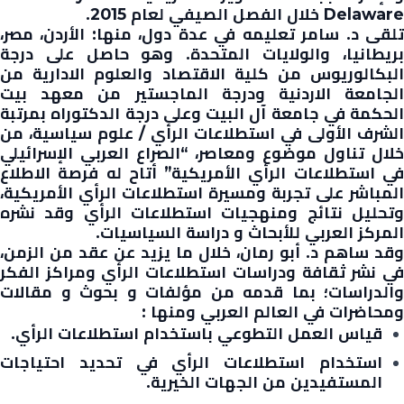
Delaware خلال الفصل الصيفي لعام 2015.
تلقى د. سامر تعليمه في عدة دول، منها: الأردن، مصر،
بريطانيا، والولايات المتحدة. وهو حاصل على درجة
البكالوريوس من كلية الاقتصاد والعلوم الادارية من
الجامعة الاردنية ودرجة الماجستير من معهد بيت
الحكمة في جامعة آل البيت وعلى درجة الدكتوراه بمرتبة
الشرف الأولى في استطلاعات الرأي / علوم سياسية، من
خلال تناول موضوع ومعاصر، “الصراع العربي الإسرائيلي
في استطلاعات الرأي الأمريكية” أتاح له فرصة الاطلاع
المباشر على تجربة ومسيرة استطلاعات الرأي الأمريكية،
وتحليل نتائج ومنهجيات استطلاعات الرأي وقد نشره
المركز العربي للأبحاث و دراسة السياسيات.
وقد ساهم د. أبو رمان، خلال ما يزيد عن عقد من الزمن،
في نشر ثقافة ودراسات استطلاعات الرأي ومراكز الفكر
والدراسات؛ بما قدمه من مؤلفات و بحوث و مقالات
ومحاضرات في العالم العربي ومنها :
قياس العمل التطوعي باستخدام استطلاعات الرأي.
استخدام استطلاعات الرأي في تحديد احتياجات
المستفيدين من الجهات الخيرية.