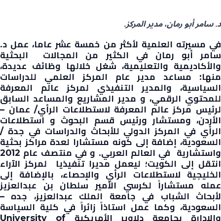
د. سامر أبو رمان
، مدير المركز.
في مسيرته العلمية لأكثر من خمسة عشر عاما، عمل د.
سامر أبو رمان في الكثير من المجالات البحثية
والأكاديمية والتعليمية، شغل خلالها وظائف عديدة،
منها: مساعد مدير عام المركز العلمي للدراسات
السياسية، والمدير التنفيذي لمركز عالم المعرفة
للمحتوي الرقمي، و مدير المشاريع والمساعد السابق
لرئيس مركز عالم المعرفة لاستطلاعات الرأي/ عمان –
الأردن، ومستشار ورئيس قسم البحوث و استطلاعات
الرأي في المركز الدولي للأبحاث والدراسات في جدة /
السعودية، إضافة إلى كونه مستشارا لعدة مراكز بحثية
واستشارية في العالم العربي. و في منتصف عام 2012
انتقل إلى الكويت؛ ليعمل مديرا تنفيذيا لمركز الآراء
الخليجية لاستطلاعات الرأي والإحصاء، بالإضافة إلى
عمله مستشاراً لكرسي الأمير سلطان بن عبدالعزيز
لأبحاث الشباب في جامعة الملك عبدالعزيز، جده –
السعودية، وكما عمل استاذاً زائراً في كلية السياسة
والإدارة بجامعة دلاوير الأمريكية University of