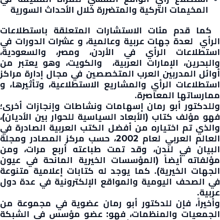
المخيمات التركية والمتضررة خلال الأحداث السورية
كما قدم مئات الاستشارات المتعلقة باستطلاعات
الرأي لعدة جهات عربية وعالمية، و عشرات الدورات في
استطلاعات الرأي في الأردن، ومصر، والسعودية،
والبحرين، الإمارات العربية، والكويت، وهو يعتبر من
أوائل المدربين العرب المتخصصين في مجال إدارة مراكز
استطلاعات الرأي والمشاريع الاستطلاعية، وتأثيرها، و
ممارساتها المعاصرة.
وللدكتور أبو رمان إسهامات ونشاطات وإنجازات أخرى؛
فهو مؤلف كتاب (الأبعاد السياسية للحوار بين الأديان)،
والذي تم اختياره من أفضل الكتب العربية الصادرة في
العالم العربي لعام 2002، حسب مركز المصادر ومجلة
البيان في لندن، وقد تمت طباعته أربع مرات، ومن
مؤلفاته أيضاً (المؤسسات الخيرية المانحة في عيون
الجهات الخيرية). كما يوجد له كتابات إعلامية متنوعة
في الصحف اليومية والمواقع الإلكترونية في عدة دول
عربية.
وأخيراً، فإن للدكتور أبو رمان عضوية في مجموعة من
الجمعيات والمنظمات، فهو: عضو مؤسس في الشبكة