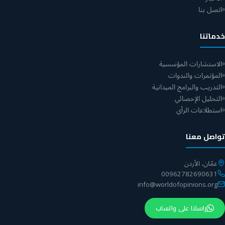
اتصل بنا
خدماتنا
الاستشارات المؤسسية
المؤتمرات والندوات
التدريب والبرامج الميدانية
التحليل الإحصائي
استطلاعات الرأي
تواصل معنا
عمّان، الأردن
00962782690631
info@worldofopinions.org
راسلنا على واتساب