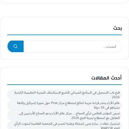
بحث
أحدث المقالات
فتح باب التسجيل في البرنامج الميداني التاسع لاستكشاف التجربة التعليمية الكندية
2026
عالم الآراء ينشر قراءة عربية لنتائج استطلاع مركز Pew حول صورة إسرائيل والثقة
بنتنياهو في 36 دولة
ضمن المؤشر العالمي لرأي الحجاج ….مركز عالم الآراء يدعو الحجاج الأردنيين إلى
التفاعل مع استطلاع تجربة الحج 2026
استمرار عطاء د. سارة يحيى كممثلة وطنية لمصر في الجمعية العالمية لبحوث الرأي
العام WAPOR