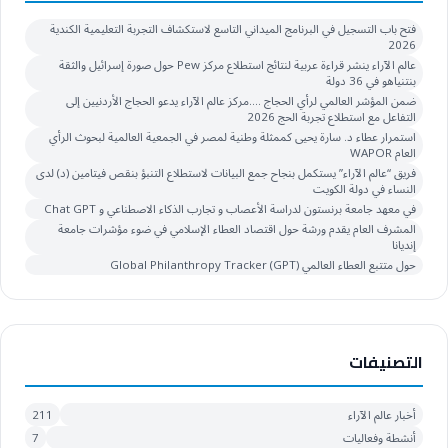
فتح باب التسجيل في البرنامج الميداني التاسع لاستكشاف التجربة التعليمية الكندية
2026
عالم الآراء ينشر قراءة عربية لنتائج استطلاع مركز Pew حول صورة إسرائيل والثقة
بنتنياهو في 36 دولة
ضمن المؤشر العالمي لرأي الحجاج ….مركز عالم الآراء يدعو الحجاج الأردنيين إلى
التفاعل مع استطلاع تجربة الحج 2026
استمرار عطاء د. سارة يحيى كممثلة وطنية لمصر في الجمعية العالمية لبحوث الرأي
العام WAPOR
فريق “عالم الآراء” يستكمل بنجاح جمع البيانات لاستطلاع التنبؤ بنقص فيتامين (د) لدى
النساء في دولة الكويت
في معهد جامعة برنستون لدراسة الأعصاب و تجارب الذكاء الاصطناعي و Chat GPT
المشرف العام يقدم ورشة حول اقتصاد العطاء الإسلامي في ضوء مؤشرات جامعة
إنديانا
حول متتبع العطاء العالمي Global Philanthropy Tracker (GPT)
التصنيفات
أخبار عالم الآراء
211
أنشطة وفعاليات
7