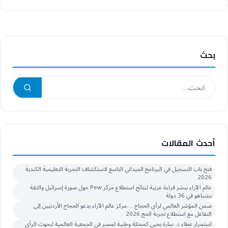
بحث
أحدث المقالات
فتح باب التسجيل في البرنامج الميداني التاسع لاستكشاف التجربة التعليمية الكندية
2026
عالم الآراء ينشر قراءة عربية لنتائج استطلاع مركز Pew حول صورة إسرائيل والثقة
بنتنياهو في 36 دولة
ضمن المؤشر العالمي لرأي الحجاج ….مركز عالم الآراء يدعو الحجاج الأردنيين إلى
التفاعل مع استطلاع تجربة الحج 2026
استمرار عطاء د. سارة يحيى كممثلة وطنية لمصر في الجمعية العالمية لبحوث الرأي