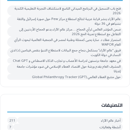
فتح باب التسجيل في البرنامج الميداني التاسع لاستكشاف التجربة التعليمية الكندية
2026
عالم الآراء ينشر قراءة عربية لنتائج استطلاع مركز Pew حول صورة إسرائيل والثقة
بنتنياهو في 36 دولة
ضمن المؤشر العالمي لرأي الحجاج ….مركز عالم الآراء يدعو الحجاج الأردنيين إلى
التفاعل مع استطلاع تجربة الحج 2026
استمرار عطاء د. سارة يحيى كممثلة وطنية لمصر في الجمعية العالمية لبحوث الرأي
العام WAPOR
فريق “عالم الآراء” يستكمل بنجاح جمع البيانات لاستطلاع التنبؤ بنقص فيتامين (د) لدى
النساء في دولة الكويت
في معهد جامعة برنستون لدراسة الأعصاب و تجارب الذكاء الاصطناعي و Chat GPT
المشرف العام يقدم ورشة حول اقتصاد العطاء الإسلامي في ضوء مؤشرات جامعة
إنديانا
حول متتبع العطاء العالمي Global Philanthropy Tracker (GPT)
التصنيفات
أخبار عالم الآراء
211
أنشطة وفعاليات
7