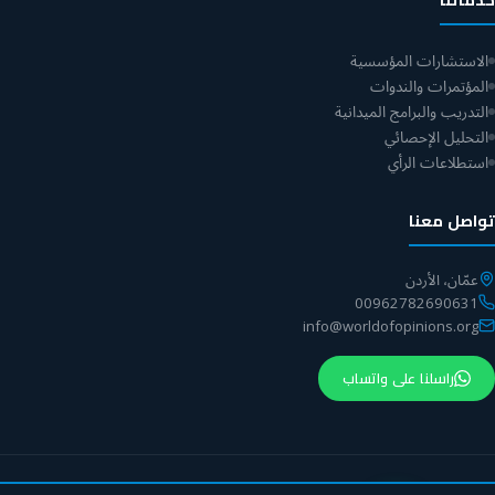
خدماتنا
الاستشارات المؤسسية
المؤتمرات والندوات
التدريب والبرامج الميدانية
التحليل الإحصائي
استطلاعات الرأي
تواصل معنا
عمّان، الأردن
00962782690631
info@worldofopinions.org
راسلنا على واتساب
© 2026 مركز عالم الآراء. جميع الحقوق محفوظة.