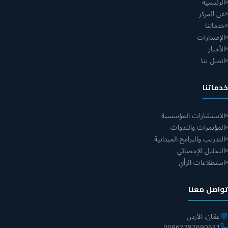
الرئيسية
عن المركز
خدماتنا
الإصدارات
الأخبار
اتصل بنا
خدماتنا
الاستشارات المؤسسية
المؤتمرات والندوات
التدريب والبرامج الميدانية
التحليل الإحصائي
استطلاعات الرأي
تواصل معنا
عمّان، الأردن
00962782690631