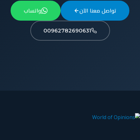
تواصل معنا الآن
واتساب
00962782690631