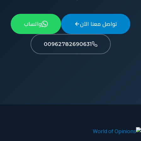
تواصل معنا الآن
واتساب
00962782690631