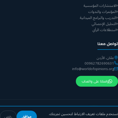
الاستشارات المؤسسية
المؤتمرات والندوات
التدريب والبرامج الميدانية
التحليل الإحصائي
استطلاعات الرأي
تواصل معنا
عمّان، الأردن
00962782690631
info@worldofopinions.org
راسلنا على واتساب
© 2026 مركز عالم الآراء. جميع الحقوق محفوظة.
نستخدم ملفات تعريف الارتباط لتحسين تجربتك.
موافق
رفض