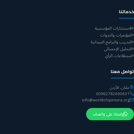
خدماتنا
الاستشارات المؤسسية
المؤتمرات والندوات
التدريب والبرامج الميدانية
التحليل الإحصائي
استطلاعات الرأي
تواصل معنا
عمّان، الأردن
00962782690631
info@worldofopinions.org
راسلنا على واتساب