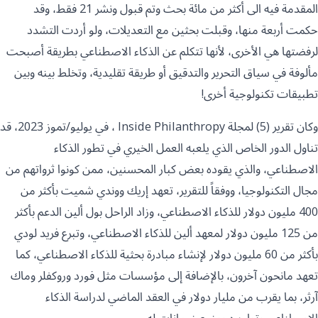
المقدمة فيه الى أكثر من مائة بحث وتم قبول ونشر 21 فقط، وقد
حكمت أربعة منها، وقبلت بحثين مع التعديلات، ولو أردت التشدد
لرفضتها هي الأخرى، لأنها تتكلم عن الذكاء الاصطناعي بطريقة أصبحت
مألوفة في سياق التحرير والتدقيق أو طريقة تقليدية، وتخلط بينه وبين
تطبيقات تكنولوجية أخرى!
وكان تقرير (5) لمجلة Inside Philanthropy ، في يوليو/تموز 2023، قد
تناول الدور الخاص الذي يلعبه العمل الخيري في تطور الذكاء
الاصطناعي، والذي يقوده بعض كبار المحسنين، ممن كونوا ثرواتهم من
مجال التكنولوجيا، ووفقاً للتقرير، تعهد إريك ووندي شميت بأكثر من
400 مليون دولار للذكاء الاصطناعي، وزاد الراحل بول ألين الدعم بأكثر
من 125 مليون دولار لمعهد ألين للذكاء الاصطناعي، وتبرع فريد لودي
بأكثر من 60 مليون دولار لإنشاء مبادرة بحثية للذكاء الاصطناعي، كما
تعهد مانحون آخرون، بالإضافة إلى مؤسسات مثل فورد وروكفلر وماك
آرثر، بما يقرب من مليار دولار في العقد الماضي لدراسة الذكاء