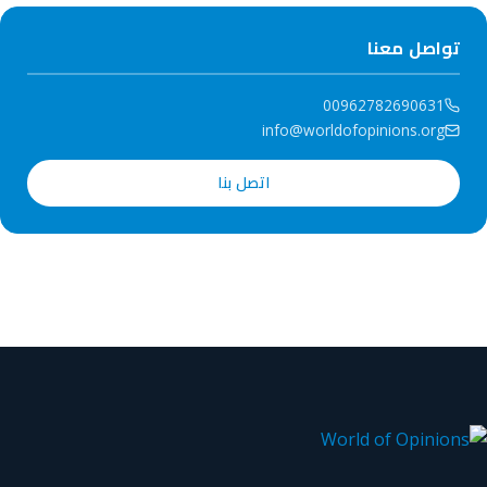
تواصل معنا
00962782690631
info@worldofopinions.org
اتصل بنا