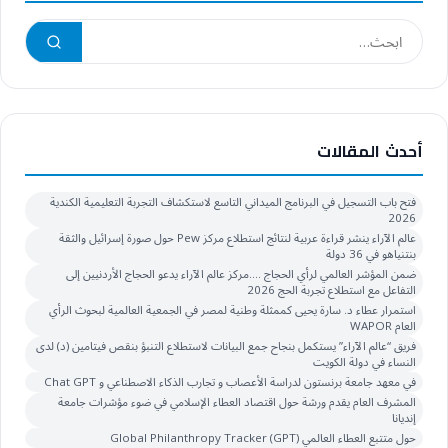
أحدث المقالات
فتح باب التسجيل في البرنامج الميداني التاسع لاستكشاف التجربة التعليمية الكندية
2026
عالم الآراء ينشر قراءة عربية لنتائج استطلاع مركز Pew حول صورة إسرائيل والثقة
بنتنياهو في 36 دولة
ضمن المؤشر العالمي لرأي الحجاج ….مركز عالم الآراء يدعو الحجاج الأردنيين إلى
التفاعل مع استطلاع تجربة الحج 2026
استمرار عطاء د. سارة يحيى كممثلة وطنية لمصر في الجمعية العالمية لبحوث الرأي
العام WAPOR
فريق “عالم الآراء” يستكمل بنجاح جمع البيانات لاستطلاع التنبؤ بنقص فيتامين (د) لدى
النساء في دولة الكويت
في معهد جامعة برنستون لدراسة الأعصاب و تجارب الذكاء الاصطناعي و Chat GPT
المشرف العام يقدم ورشة حول اقتصاد العطاء الإسلامي في ضوء مؤشرات جامعة
إنديانا
حول متتبع العطاء العالمي Global Philanthropy Tracker (GPT)