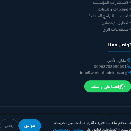
الاستشارات المؤسسية
المؤتمرات والندوات
التدريب والبرامج الميدانية
التحليل الإحصائي
استطلاعات الرأي
تواصل معنا
عمّان، الأردن
00962782690631
info@worldofopinions.org
راسلنا على واتساب
© 2026 مركز عالم الآراء. جميع الحقوق محفوظة.
نستخدم ملفات تعريف الارتباط لتحسين تجربتك.
موافق
رفض
USA
Kuwait – Gulf Branch
Jordan – Headquarters
باستمرار تصفحك، توافق على
سياسة الخصوصية
.